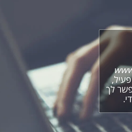
www.
עיל,
פשר לך
י.