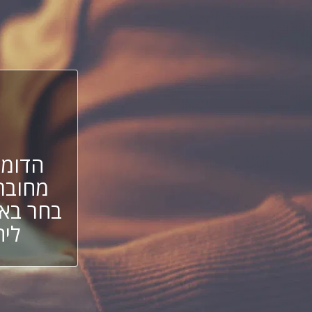
הדומי
מחובר
בחר באח
ליה